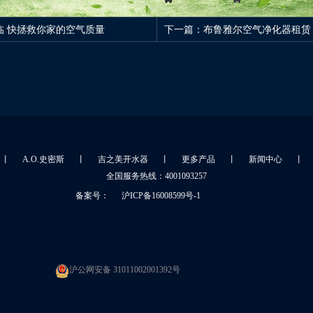
来临 快拯救你家的空气质量
下一篇：
布鲁雅尔空气净化器租赁 
丨
A.O.史密斯
丨
吉之美开水器
丨
更多产品
丨
新闻中心
丨
全国服务热线：4001093257
备案号：
沪ICP备16008599号-1
沪公网安备 31011002001392号