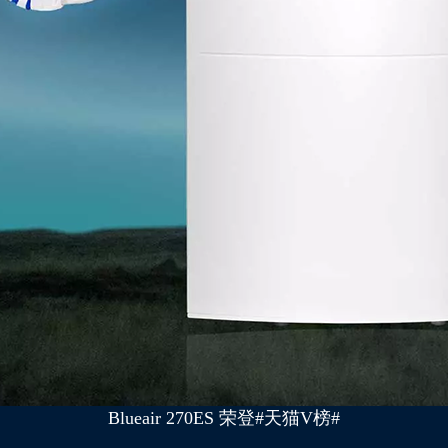
Blueair 270ES 荣登#天猫V榜#