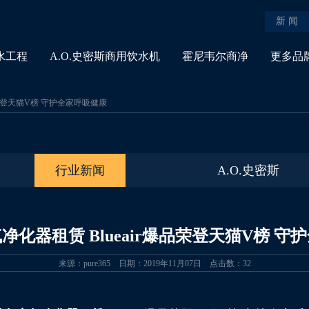
新 闻
水工程
A.O.史密斯商用饮水机
霍尼韦尔商净
更多品
品荣登天猫V榜 守护全家呼吸健康
行业新闻
A.O.史密斯
净化器租赁 Blueair爆品荣登天猫V榜 守
来源：pure365 日期：2019年11月07日 点击数：
32