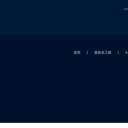
<
首页
丨
直饮水工程
丨
A