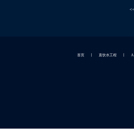
<
首页
丨
直饮水工程
丨
A