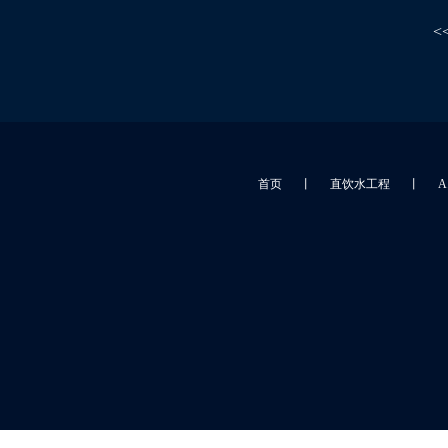
<
首页
丨
直饮水工程
丨
A